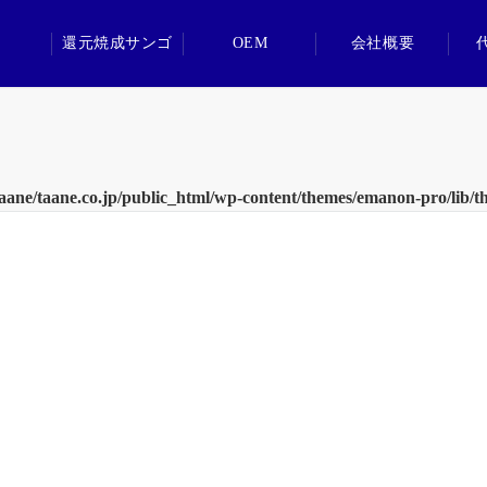
還元焼成サンゴ
OEM
会社概要
aane/taane.co.jp/public_html/wp-content/themes/emanon-pro/lib/t