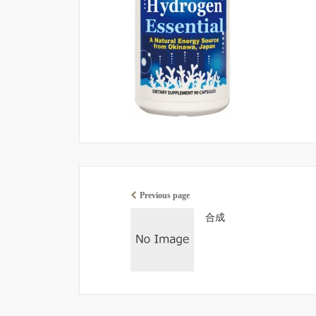
Previous page
合成