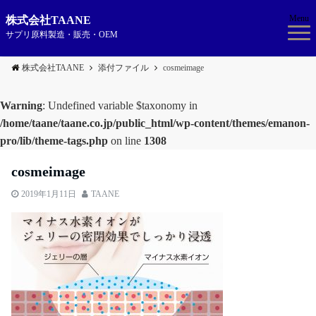
Menu
株式会社TAANE
サプリ原料製造・販売・OEM
株式会社TAANE
添付ファイル
cosmeimage
Warning
: Undefined variable $taxonomy in
/home/taane/taane.co.jp/public_html/wp-content/themes/emanon-
pro/lib/theme-tags.php
on line
1308
cosmeimage
2019年1月11日
TAANE