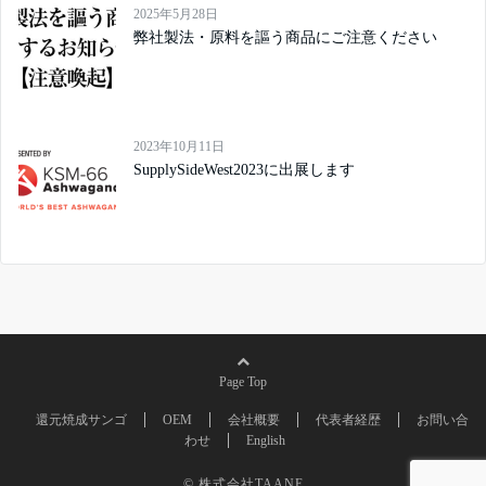
2025年5月28日
弊社製法・原料を謳う商品にご注意ください
2023年10月11日
SupplySideWest2023に出展します
Page Top
還元焼成サンゴ
OEM
会社概要
代表者経歴
お問い合
わせ
English
© 株式会社TAANE