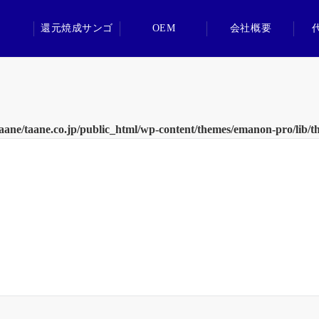
還元焼成サンゴ
OEM
会社概要
aane/taane.co.jp/public_html/wp-content/themes/emanon-pro/lib/t