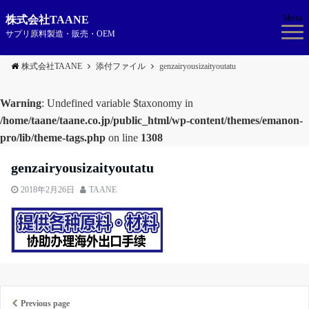
Menu
株式会社TAANE
サプリ原料製造・販売・OEM
株式会社TAANE
添付ファイル
genzairyousizaityoutatu
Warning
: Undefined variable $taxonomy in
/home/taane/taane.co.jp/public_html/wp-content/themes/emanon-
pro/lib/theme-tags.php
on line
1308
genzairyousizaityoutatu
2018年2月26日
TAANE
Previous page