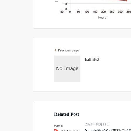
Previous page
halflife2
Related Post
2023年10月11日
SupplySideWest2023