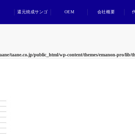
還元焼成サンゴ
OEM
会社概要
aane/taane.co.jp/public_html/wp-content/themes/emanon-pro/lib/t