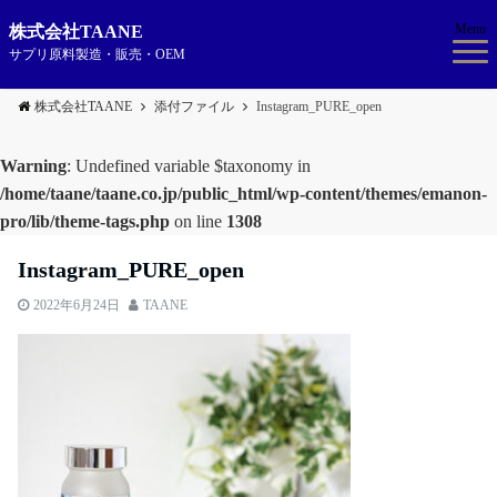
Menu
株式会社TAANE
サプリ原料製造・販売・OEM
株式会社TAANE
添付ファイル
Instagram_PURE_open
Warning
: Undefined variable $taxonomy in
/home/taane/taane.co.jp/public_html/wp-content/themes/emanon-
pro/lib/theme-tags.php
on line
1308
Instagram_PURE_open
2022年6月24日
TAANE