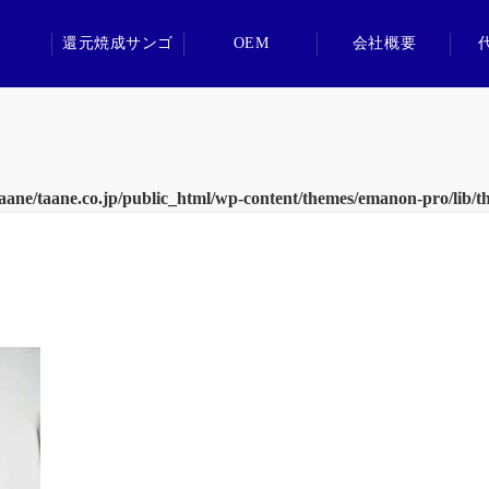
還元焼成サンゴ
OEM
会社概要
aane/taane.co.jp/public_html/wp-content/themes/emanon-pro/lib/t