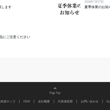
2026年7月27日
に出展します
夏季休業のお知
品にご注意ください
Page Top
元焼成サンゴ
OEM
会社概要
代表者経歴
お問い合わせ
En